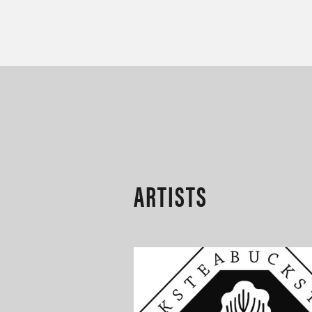
1
/
7
ARTISTS