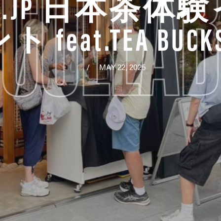
COLLAB
RE.JP 日本茶体
 feat.TEA BUCK
MAY 22, 2025