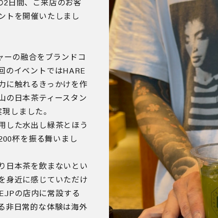
）の2日間、ご来店のお客
ントを開催いたしまし
チャーの融合をブランドコ
のイベントではHARE
力に触れるきっかけを作
山の日本茶ティースタン
と実現しました。
用した水出し緑茶とほう
200杯を振る舞いまし
り日本茶を飲まないとい
を身近に感じていただけ
.JPの店内に常設する
る非日常的な体験は海外